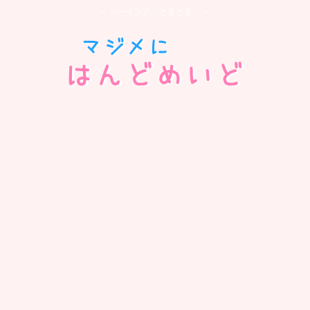
～ ソーイング、ときどき… ～