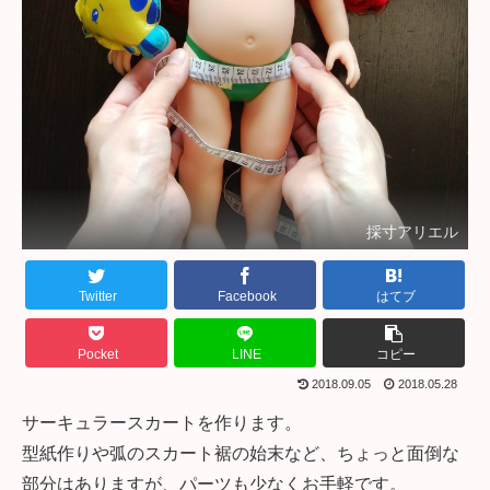
採寸アリエル
Twitter
Facebook
はてブ
Pocket
LINE
コピー
2018.09.05
2018.05.28
サーキュラースカートを作ります。
型紙作りや弧のスカート裾の始末など、ちょっと面倒な
部分はありますが、パーツも少なくお手軽です。