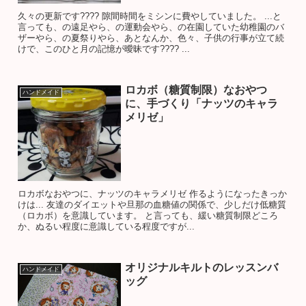
久々の更新です???? 隙間時間をミシンに費やしていました。 ...と
言っても、の遠足やら、の運動会やら、の在園していた幼稚園のバ
ザーやら、の夏祭りやら、あとなんか、色々、子供の行事が立て続
けで、このひと月の記憶が曖昧です???? ...
ロカボ（糖質制限）なおやつ
ハンドメイド
に、手づくり「ナッツのキャラ
メリゼ」
ロカボなおやつに、ナッツのキャラメリゼ 作るようになったきっか
けは... 友達のダイエットや旦那の血糖値の関係で、少しだけ低糖質
（ロカボ）を意識しています。 と言っても、緩い糖質制限どころ
か、ぬるい程度に意識している程度ですが...
オリジナルキルトのレッスンバ
ハンドメイド
ッグ