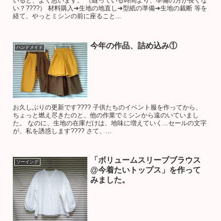
いると、よく思います。 （縫っている時間より、準備の方が長くな
い？????） 材料購入➔生地の地直し➔型紙の準備➔生地の裁断 等を
経て、やっとミシンの前に座ること...
今年の作品、詰め込み①
ハンドメイド
お久しぶりの更新です???? 子供たちのイベント服を作ってから、
ちょっと燃え尽きたのと、他の作業でミシンから遠のいていまし
た。 なのに、生地の在庫だけは、地味に増えていく...セールの文字
が、私を誘惑します???? さて、...
「ボリュームスリーブブラウス
ソーイング
@今着たいトップス」を作って
みました。