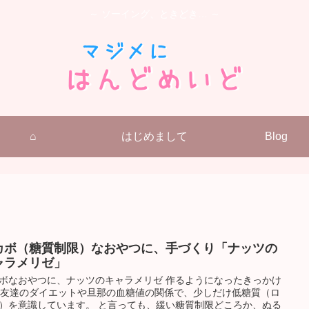
～ ソーイング、ときどき… ～
⌂
はじめまして
Blog
カボ（糖質制限）なおやつに、手づくり「ナッツの
ャラメリゼ」
ボなおやつに、ナッツのキャラメリゼ 作るようになったきっかけ
.. 友達のダイエットや旦那の血糖値の関係で、少しだけ低糖質（ロ
）を意識しています。 と言っても、緩い糖質制限どころか、ぬる