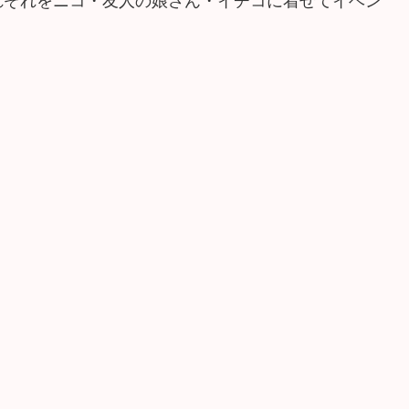
れぞれをニコ・友人の娘さん・イチコに着せてイベン