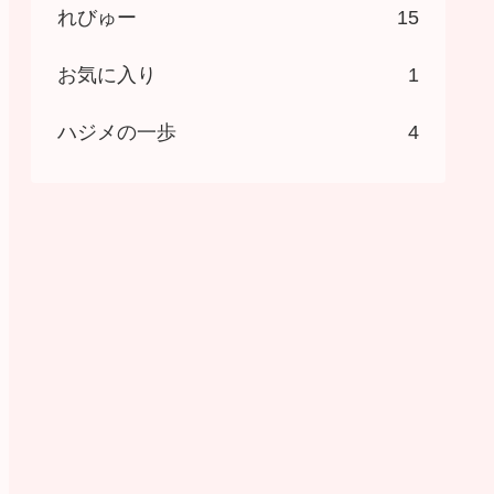
れびゅー
15
お気に入り
1
ハジメの一歩
4