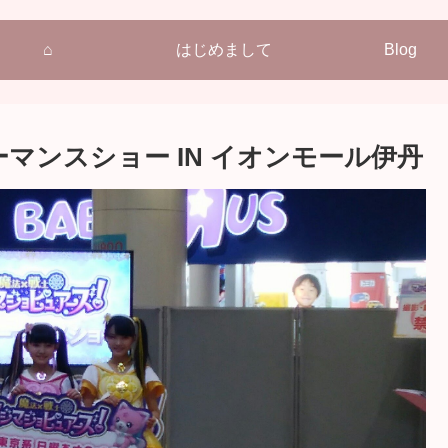
⌂
はじめまして
Blog
マンスショー IN イオンモール伊丹