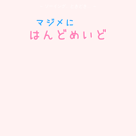
～ ソーイング、ときどき… ～