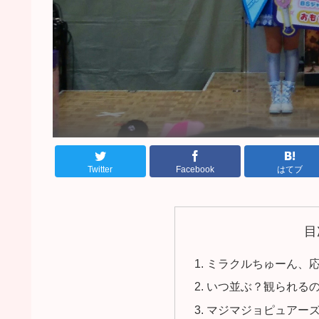
Twitter
Facebook
はてブ
目
ミラクルちゅーん、
いつ並ぶ？観られる
マジマジョピュアー