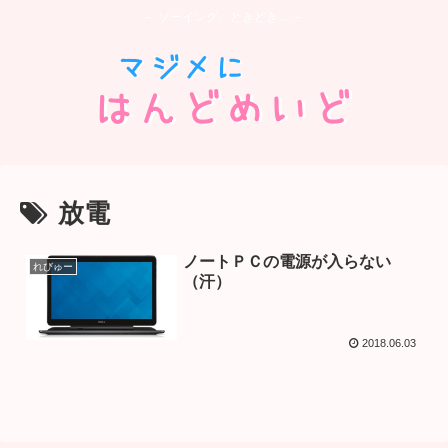
～ ソーイング、ときどき… ～
放電
ノートＰＣの電源が入らない
れびゅー
（汗）
2018.06.03