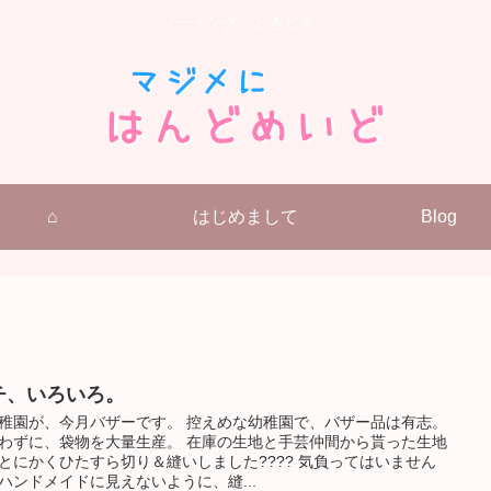
～ ソーイング、ときどき… ～
⌂
はじめまして
Blog
チ、いろいろ。
稚園が、今月バザーです。 控えめな幼稚園で、バザー品は有志。
わずに、袋物を大量生産。 在庫の生地と手芸仲間から貰った生地
とにかくひたすら切り＆縫いしました???? 気負ってはいません
ハンドメイドに見えないように、縫...