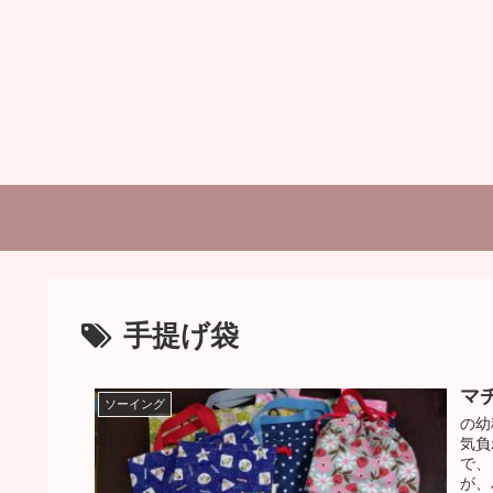
手提げ袋
マ
ソーイング
の幼
気負
で、
が、