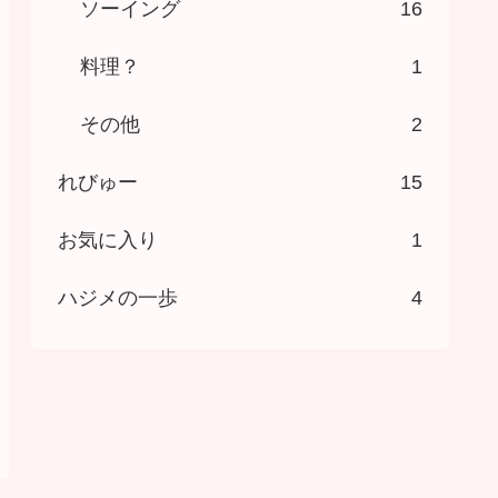
ソーイング
16
料理？
1
その他
2
れびゅー
15
お気に入り
1
ハジメの一歩
4