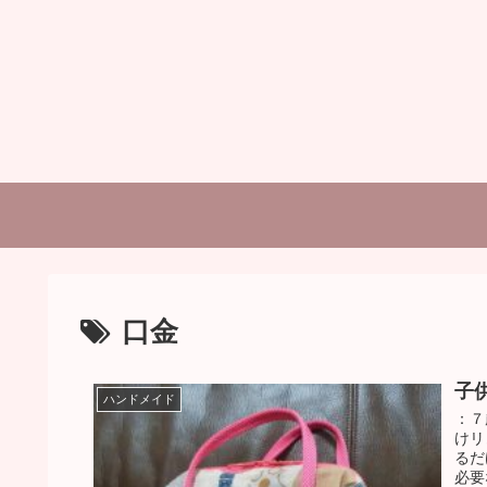
口金
子供
ハンドメイド
：７
けリ
るだ
必要な