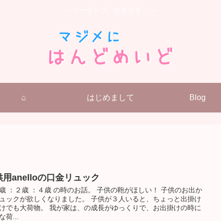
～ ソーイング、ときどき… ～
⌂
はじめまして
Blog
用anelloの口金リュック
歳 ：２歳 ：４歳 の時のお話。 子供の鞄がほしい！ 子供のお出か
ュックが欲しくなりました。 子供が３人いると、ちょっと出掛け
けでも大荷物。 我が家は、の成長がゆっくりで、お出掛けの時に
荷...