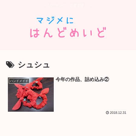
～ ソーイング、ときどき… ～
シュシュ
今年の作品、詰め込み②
ハンドメイド
2018.12.31